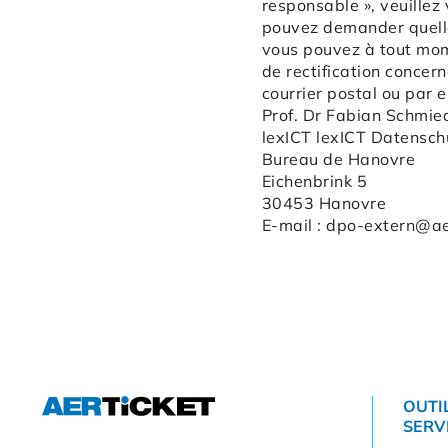
responsable », veuillez
pouvez demander quelle
vous pouvez à tout mom
de rectification concer
courrier postal ou par e
Prof. Dr Fabian Schmied
lexICT lexICT Datensc
Bureau de Hanovre
Eichenbrink 5
30453 Hanovre
E-mail :
dpo-extern@ae
OUTI
SERV