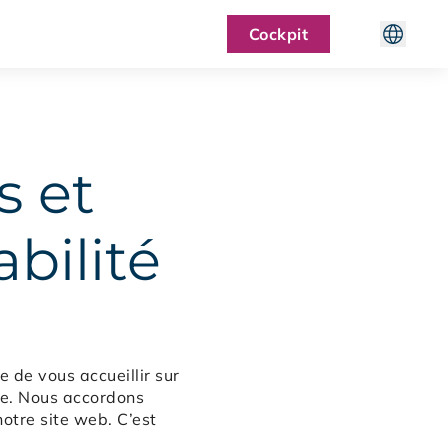
Cockpit
s et
bilité
 de vous accueillir sur
ise. Nous accordons
otre site web. C’est