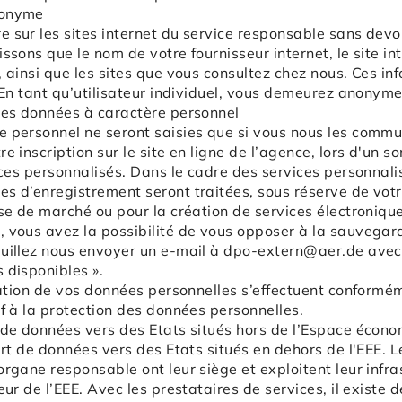
nonyme
 sur les sites internet du service responsable sans devoi
ssons que le nom de votre fournisseur internet, le site in
, ainsi que les sites que vous consultez chez nous. Ces in
. En tant qu’utilisateur individuel, vous demeurez anonyme
 des données à caractère personnel
 personnel ne seront saisies que si vous nous les commu
e inscription sur le site en ligne de l’agence, lors d'un 
vices personnalisés. Dans le cadre des services personnali
s d’enregistrement seront traitées, sous réserve de votr
yse de marché ou pour la création de services électronique
, vous avez la possibilité de vous opposer à la sauvega
uillez nous envoyer un e-mail à
dpo-extern@aer.de
avec 
 disponibles ».
isation de vos données personnelles s’effectuent conformé
if à la protection des données personnelles.
t de données vers des Etats situés hors de l’Espace écon
ert de données vers des Etats situés en dehors de l'EEE. 
organe responsable ont leur siège et exploitent leur infr
eur de l’EEE. Avec les prestataires de services, il existe 