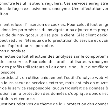
nnaître les utilisateurs réguliers. Ces services enregistr
ies de façon exclusivement anonyme. Une affectation vers
tion.
ment refuser l’insertion de cookies. Pour cela, il faut en 
e dans les paramètres du navigateur ou ajouter des prog
on aide du navigateur utilisé par le client. Si le client déc
 peut réduire l’étendue de la prestation du service et avoi
es de l’opérateur responsable.
mes d’analyse
effectue ou fait effectuer des analyses sur le comporteme
n de son service. Pour cela, des profils utilisateurs anon
n des profils utilisateurs a lieu dans le seul but d’amélio
ponsable.
aerticket.fr
, on utilise uniquement l'outil d'analyse web
n fournisseur de services externe, mais est mis en œuvr
 de le service responsable, aucun transfert de données à
ration sur la protection des données s'applique donc dir
taires et contacts
uestions relatives au thème de la « protection des donnée