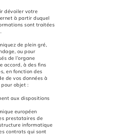
r dévoiler votre
ternet à partir duquel
formations sont traitées
.
niquez de plein gré,
sondage, ou pour
sés de l’organe
e accord, à des fins
s, en fonction des
rde de vos données à
pour objet :
ment aux dispositions
omique européen
Les prestataires de
astructure informatique
des contrats qui sont